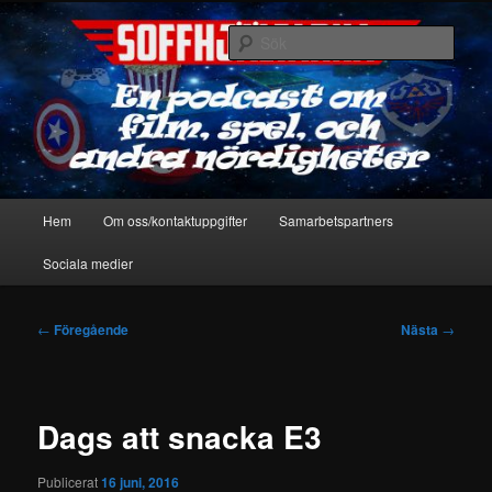
Hoppa
En podcast om film, spel & andra nördigheter
till
Sök
primärt
innehåll
Soffhjältarna
Huvudmeny
Hem
Om oss/kontaktuppgifter
Samarbetspartners
Sociala medier
Inläggsnavigering
←
Föregående
Nästa
→
Dags att snacka E3
Publicerat
16 juni, 2016