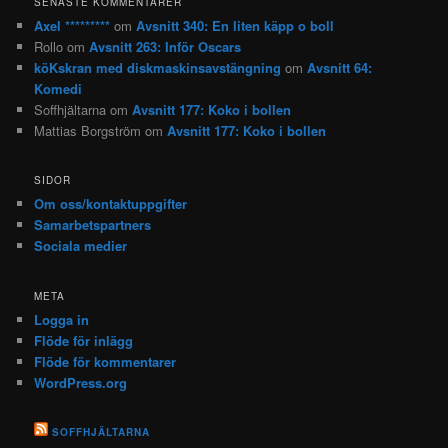
SENASTE KOMMENTARER
Axel *********
om
Avsnitt 340: En liten käpp o boll
Rollo
om
Avsnitt 263: Inför Oscars
köKskran med diskmaskinsavstängning
om
Avsnitt 64:
Komedi
Soffhjältarna
om
Avsnitt 177: Koko i bollen
Mattias Borgström
om
Avsnitt 177: Koko i bollen
SIDOR
Om oss/kontaktuppgifter
Samarbetspartners
Sociala medier
META
Logga in
Flöde för inlägg
Flöde för kommentarer
WordPress.org
SOFFHJÄLTARNA