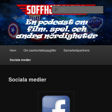
Hoppa
En podcast om film, spel & andra nördigheter
till
Sök
primärt
innehåll
Soffhjältarna
Huvudmeny
Hem
Om oss/kontaktuppgifter
Samarbetspartners
Sociala medier
Sociala medier