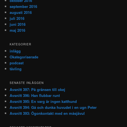
oktober 2016
september 2016
augusti 2016
juli 2016
juni 2016
maj 2016
KATEGORIER
inlägg
Okategoriserade
podcast
tävling
SENASTE INLÄGGEN
Avsnitt 397: På gränsen till okej
Avsnitt 396: Han flubbar runt
Avsnitt 395: En varg är ingen katthund
Avsnitt 394: Gå och dunka huvudet i en ugn Peter
Avsnitt 393: Ögonkontakt med en måsjävul