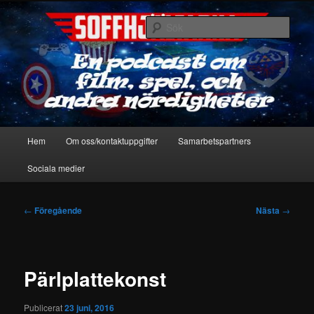
Hoppa
En podcast om film, spel & andra nördigheter
till
Sök
primärt
innehåll
Soffhjältarna
Huvudmeny
Hem
Om oss/kontaktuppgifter
Samarbetspartners
Sociala medier
Inläggsnavigering
←
Föregående
Nästa
→
Pärlplattekonst
Publicerat
23 juni, 2016