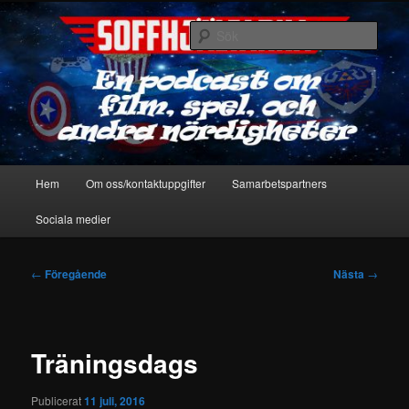
Hoppa
En podcast om film, spel & andra nördigheter
till
Sök
primärt
innehåll
Soffhjältarna
Huvudmeny
Hem
Om oss/kontaktuppgifter
Samarbetspartners
Sociala medier
Inläggsnavigering
←
Föregående
Nästa
→
Träningsdags
Publicerat
11 juli, 2016