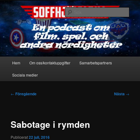
Hoppa
En podcast om film, spel & andra nördigheter
till
Sök
primärt
innehåll
Soffhjältarna
Huvudmeny
Hem
Om oss/kontaktuppgifter
Samarbetspartners
Sociala medier
Inläggsnavigering
←
Föregående
Nästa
→
Sabotage i rymden
Publicerat
22 juli, 2016