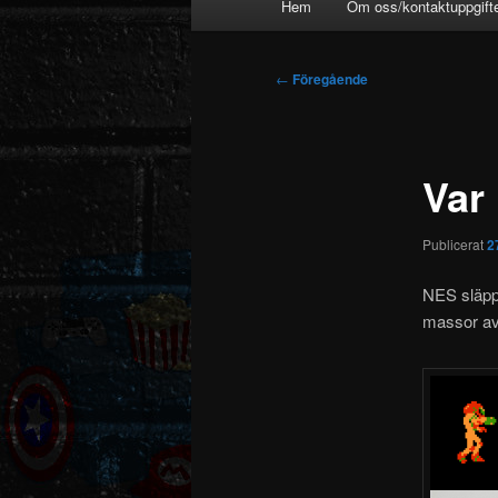
Hem
Om oss/kontaktuppgift
Inläggsnavigering
←
Föregående
Var
Publicerat
2
NES släppt
massor av 