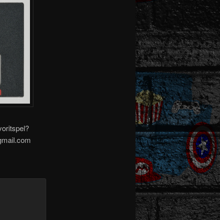
oritspel?
@gmail.com