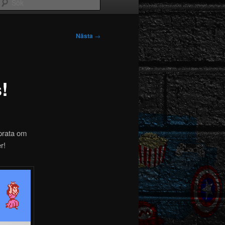
Sök
Nästa
→
!
 prata om
r!