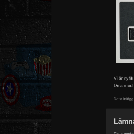
Vi är nyfi
Dela med e
Detta inlägg
Lämna
Din e-posta