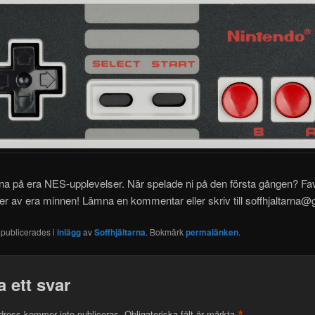
kna på era NES-upplevelser. När spelade ni på den första gången? Fav
r av era minnen! Lämna en kommentar eller skriv till soffhjaltarna
 publicerades i
inlägg
av
Soffhjältarna
. Bokmärk
permalänken
.
 ett svar
*
dress kommer inte publiceras.
Obligatoriska fält är märkta