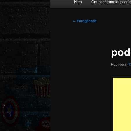
Hem
Om oss/kontaktuppgift
Inläggsnavigering
←
Föregående
pod
Publicerat
1