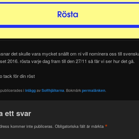
yssnar det skulle vara mycket snällt om ni vill nominera oss till svensk
set 2016. rösta varje dag fram till den 27/11 så får vi ser hur det gå.
o tack för din röst
 publicerades i
inlägg
av
Soffhjältarna
. Bokmärk
permalänken
.
 ett svar
*
dress kommer inte publiceras.
Obligatoriska fält är märkta