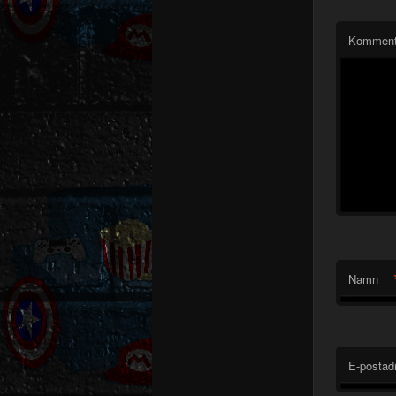
Komment
Namn
E-postad