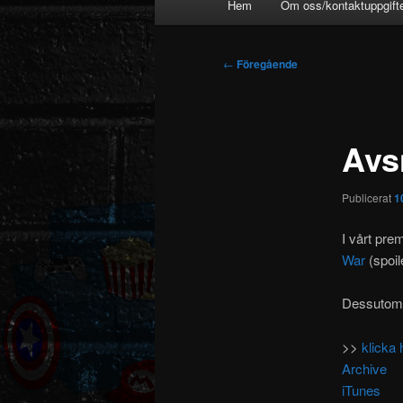
Hem
Om oss/kontaktuppgift
Inläggsnavigering
←
Föregående
Avsn
Publicerat
1
I vårt pre
War
(spoil
Dessutom: 
>>
klicka 
Archive
iTunes