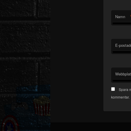
Namn
E-postad
Webbpla
Spara m
kommentar.