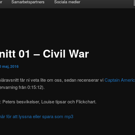
er
Samarbetspartners
Sociala medier
itt 01 – Civil War
0 maj, 2016
miäravsnitt får ni veta lite om oss, sedan recenserar vi
Captain America
ervarning från 0:15:12).
Peters besvikelser, Louise tipsar och Flickchart.
här för att lyssna eller spara som mp3