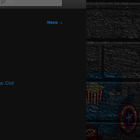
Sök
Nästa
→
: Civil