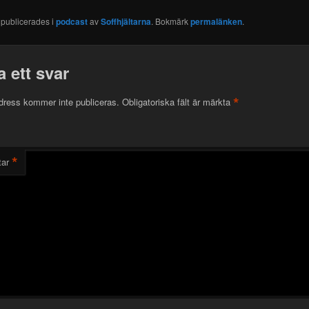
 publicerades i
podcast
av
Soffhjältarna
. Bokmärk
permalänken
.
 ett svar
*
dress kommer inte publiceras.
Obligatoriska fält är märkta
*
ar