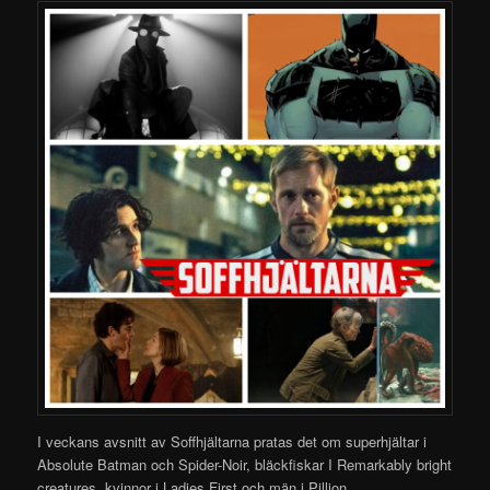
I veckans avsnitt av Soffhjältarna pratas det om superhjältar i
Absolute Batman och Spider-Noir, bläckfiskar I Remarkably bright
creatures, kvinnor i Ladies First och män i Pillion.