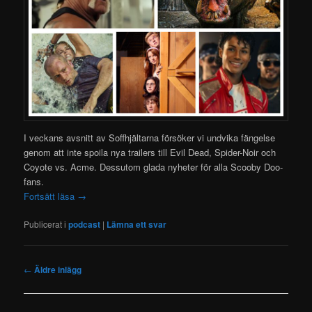
I veckans avsnitt av Soffhjältarna försöker vi undvika fängelse
genom att inte spoila nya trailers till Evil Dead, Spider-Noir och
Coyote vs. Acme. Dessutom glada nyheter för alla Scooby Doo-
fans.
Fortsätt läsa
→
Publicerat i
podcast
|
Lämna ett svar
Inläggsnavigering
←
Äldre inlägg