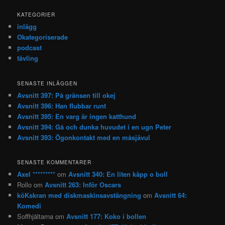
KATEGORIER
inlägg
Okategoriserade
podcast
tävling
SENASTE INLÄGGEN
Avsnitt 397: På gränsen till okej
Avsnitt 396: Han flubbar runt
Avsnitt 395: En varg är ingen katthund
Avsnitt 394: Gå och dunka huvudet i en ugn Peter
Avsnitt 393: Ögonkontakt med en måsjävul
SENASTE KOMMENTARER
Axel *********
om
Avsnitt 340: En liten käpp o boll
Rollo
om
Avsnitt 263: Inför Oscars
köKskran med diskmaskinsavstängning
om
Avsnitt 64:
Komedi
Soffhjältarna
om
Avsnitt 177: Koko i bollen