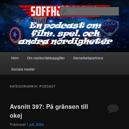
Hoppa
Hoppa
En podcast om film, spel & andra nördigheter
till
till
Sök
primärt
sekundärt
innehåll
innehåll
Soffhjältarna
Huvudmeny
Hem
Om oss/kontaktuppgifter
Samarbetspartners
Sociala medier
KATEGORIARKIV:
PODCAST
Avsnitt 397: På gränsen till
okej
Publicerat
1 juli, 2026