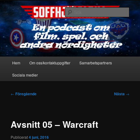
Hoppa
En podcast om film, spel & andra nördigheter
till
Sök
primärt
innehåll
Soffhjältarna
Huvudmeny
Hem
Om oss/kontaktuppgifter
Samarbetspartners
Sociala medier
Inläggsnavigering
←
Föregående
Nästa
→
Avsnitt 05 – Warcraft
Publicerat
4 juni, 2016