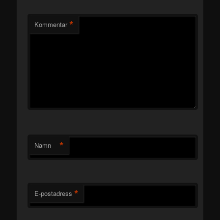
*
Kommentar
*
Namn
*
E-postadress