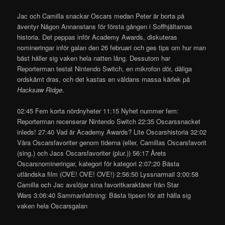
Jac och Camilla snackar Oscars medan Peter är borta på
äventyr Någon Annanstans för första gången i Soffhjältarnas
historia. Det peppas inför Academy Awards, diskuteras
nomineringar inför galan den 26 februari och ges tips om hur man
bäst håller sig vaken hela natten lång. Dessutom har
Reporterman testat Nintendo Switch, en mikrofon dör, dåliga
ordskämt dras, och det kastas en väldans massa kärlek på
Hacksaw Ridge
.
02:45 Fem korta nördnyheter
11:15 Nyhet nummer fem:
Reporterman recenserar Nintendo Switch
22:35 Oscarssnacket
inleds!
27:40 Vad är Academy Awards? Lite Oscarshistoria
32:02
Våra Oscarsfavoriter genom tiderna (eller, Camillas Oscarsfavorit
(sing.) och Jacs Oscarsfavoriter (plur.))
56:17 Årets
Oscarsnomineringar, kategori för kategori
2:07:20 Bästa
utländska film (OVE! OVE! OVE!)
2:56:50 Lyssnarmail
3:00:58
Camilla och Jac avslöjar sina favoritkaraktärer från Star
Wars
3:06:40 Sammanfattning: Bästa tipsen för att hålla sig
vaken hela Oscarsgalan