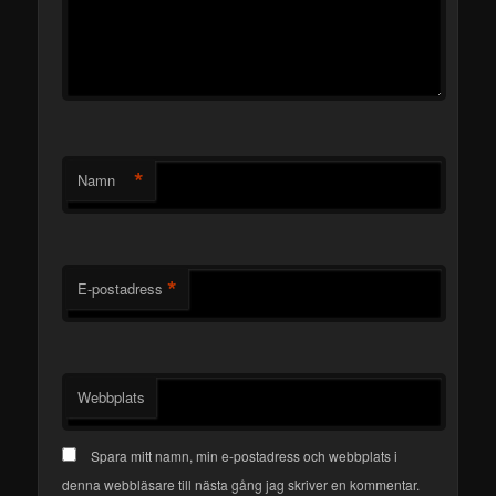
*
Namn
*
E-postadress
Webbplats
Spara mitt namn, min e-postadress och webbplats i
denna webbläsare till nästa gång jag skriver en kommentar.