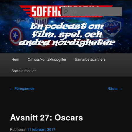
Hoppa
En podcast om film, spel & andra nördigheter
till
Sök
primärt
innehåll
Soffhjältarna
Huvudmeny
Hem
Om oss/kontaktuppgifter
Samarbetspartners
Sociala medier
Inläggsnavigering
←
Föregående
Nästa
→
Avsnitt 27: Oscars
Publicerat
11 februari, 2017