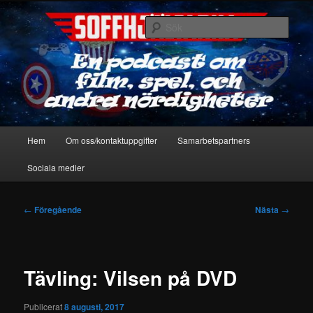
Hoppa
En podcast om film, spel & andra nördigheter
till
Sök
primärt
innehåll
Soffhjältarna
Huvudmeny
Hem
Om oss/kontaktuppgifter
Samarbetspartners
Sociala medier
Inläggsnavigering
←
Föregående
Nästa
→
Tävling: Vilsen på DVD
Publicerat
8 augusti, 2017