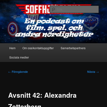
Hoppa
En podcast om film, spel & andra nördigheter
till
Sök
primärt
innehåll
Soffhjältarna
Huvudmeny
Hem
Om oss/kontaktuppgifter
Samarbetspartners
Sociala medier
Inläggsnavigering
←
Föregående
Nästa
→
Avsnitt 42: Alexandra
Zetterberg