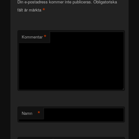
Din e-postadress kommer inte publiceras.
Obligatoriska
*
fält är märkta
*
Kommentar
*
Namn