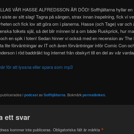
LLAS VÅR HASSE ALFREDSSON ÄR DÖD! Soffhjältarna hyllar en 
n siste av sitt slag! Tagna på sängen, strax innan inspelning, fick vi v
yheten och fick lov att göra om i planerna.
Hasse (och Tage) var och ä
enska folkets själ, så det blir minnen bl a om både Ruskprick, hur m
och en spik i foten! Sedan hinner vi också med en recension av The
ta lite förväntningar av IT och även förväntningar inför Comic Con oc
erson i röd baddräkt tog internet från obskyrt till en del av vår var
här för att lyssna eller spara som mp3
 publicerades i
podcast
av
Soffhjältarna
. Bokmärk
permalänken
.
 ett svar
*
dress kommer inte publiceras.
Obligatoriska fält är märkta