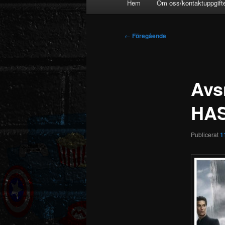
Hem
Om oss/kontaktuppgift
Inläggsnavigering
←
Föregående
Avs
HA
Publicerat
1