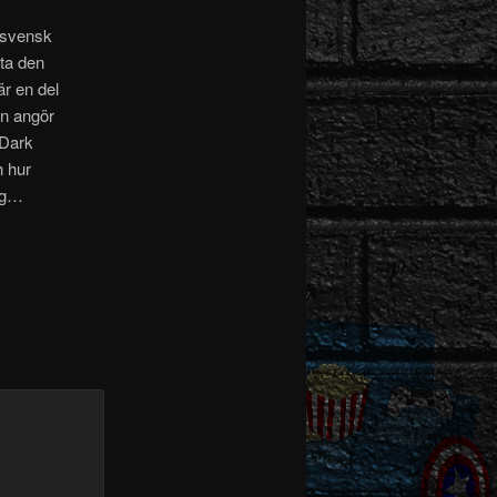
svensk
eta den
r en del
an angör
 Dark
h hur
dag…