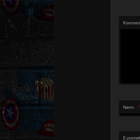
Komment
Namn
E-postad