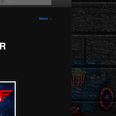
Sök
Nästa
→
ÅR