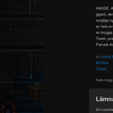
HASSE, A
gigant, de
sorgliga n
av hela sv
en brygga 
Tower, pra
Pamela And
>>
klicka 
Archive
iTunes
Detta inlägg
Lämna
Din e-posta