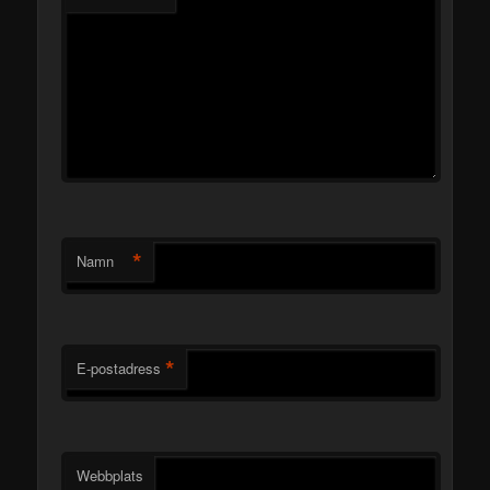
*
Namn
*
E-postadress
Webbplats