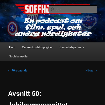
Hoppa
En podcast om film, spel & andra nördigheter
till
Sök
primärt
innehåll
Soffhjältarna
Huvudmeny
Hem
Om oss/kontaktuppgifter
Samarbetspartners
Sociala medier
Inläggsnavigering
←
Föregående
Nästa
→
Avsnitt 50:
Jubileumsavsnittet