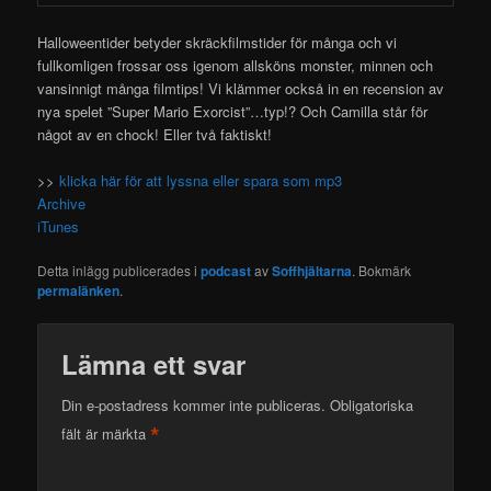
Halloweentider betyder skräckfilmstider för många och vi
fullkomligen frossar oss igenom allsköns monster, minnen och
vansinnigt många filmtips!
Vi klämmer också in en recension av
nya spelet ”Super Mario Exorcist”…typ!? Och Camilla står för
något av en chock! Eller två faktiskt!
>>
klicka här för att lyssna eller spara som mp3
Archive
iTunes
Detta inlägg publicerades i
podcast
av
Soffhjältarna
. Bokmärk
permalänken
.
Lämna ett svar
Din e-postadress kommer inte publiceras.
Obligatoriska
*
fält är märkta