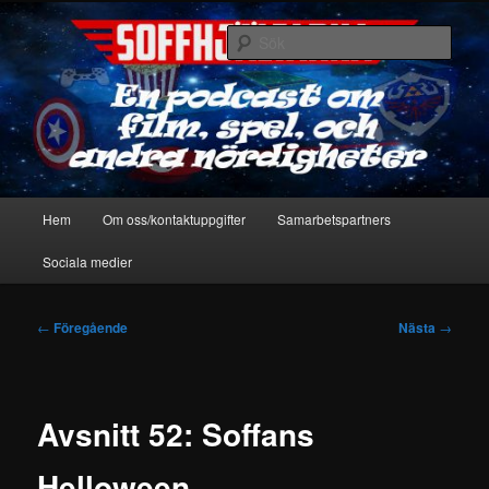
Hoppa
En podcast om film, spel & andra nördigheter
till
Sök
primärt
innehåll
Soffhjältarna
Huvudmeny
Hem
Om oss/kontaktuppgifter
Samarbetspartners
Sociala medier
Inläggsnavigering
←
Föregående
Nästa
→
Avsnitt 52: Soffans
Helloween