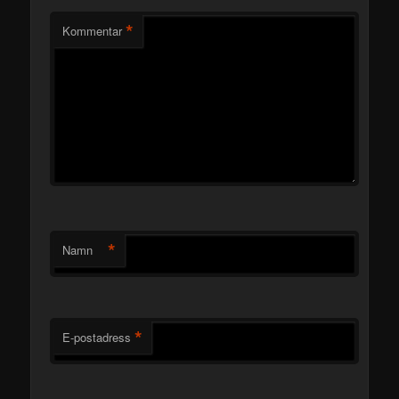
*
Kommentar
*
Namn
*
E-postadress