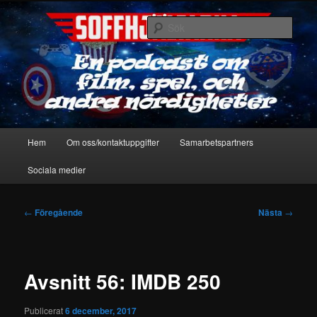
Hoppa
En podcast om film, spel & andra nördigheter
till
Sök
primärt
innehåll
Soffhjältarna
Huvudmeny
Hem
Om oss/kontaktuppgifter
Samarbetspartners
Sociala medier
Inläggsnavigering
←
Föregående
Nästa
→
Avsnitt 56: IMDB 250
Publicerat
6 december, 2017