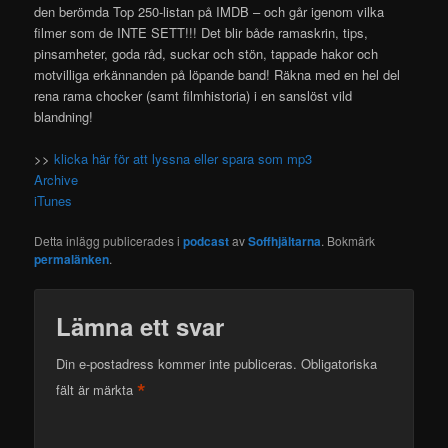
den berömda Top 250-listan på IMDB – och går igenom vilka
filmer som de INTE SETT!!!
Det blir både ramaskrin, tips,
pinsamheter, goda råd, suckar och stön, tappade hakor och
motvilliga erkännanden på löpande band! Räkna med en hel del
rena rama chocker (samt filmhistoria) i en sanslöst vild
blandning!
>>
klicka här för att lyssna eller spara som mp3
Archive
iTunes
Detta inlägg publicerades i
podcast
av
Soffhjältarna
. Bokmärk
permalänken
.
Lämna ett svar
Din e-postadress kommer inte publiceras.
Obligatoriska
*
fält är märkta