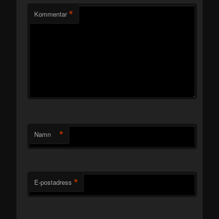
*
Kommentar
*
Namn
*
E-postadress