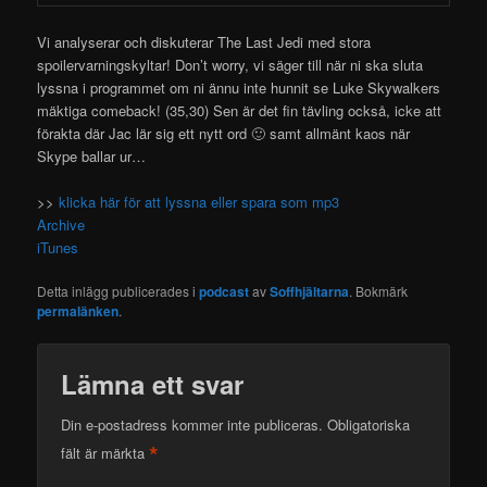
Vi analyserar och diskuterar The Last Jedi med stora
spoilervarningskyltar! Don’t worry, vi säger till när ni ska sluta
lyssna i programmet om ni ännu inte hunnit se Luke
Skywalkers
mäktiga comeback! (35,30) Sen är det fin tävling också, icke att
förakta där Jac lär sig ett nytt ord 🙂 samt allmänt kaos när
Skype ballar ur…
>>
klicka här för att lyssna eller spara som mp3
Archive
iTunes
Detta inlägg publicerades i
podcast
av
Soffhjältarna
. Bokmärk
permalänken
.
Lämna ett svar
Din e-postadress kommer inte publiceras.
Obligatoriska
*
fält är märkta