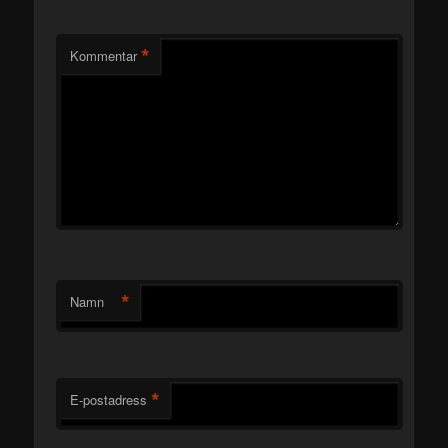
*
Kommentar
*
Namn
*
E-postadress