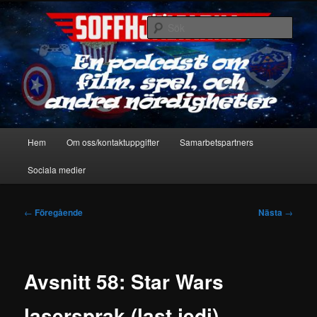
Hoppa
En podcast om film, spel & andra nördigheter
till
Sök
primärt
innehåll
Soffhjältarna
Huvudmeny
Hem
Om oss/kontaktuppgifter
Samarbetspartners
Sociala medier
Inläggsnavigering
←
Föregående
Nästa
→
Avsnitt 58: Star Wars
lasersprak (last jedi)