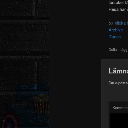
försöker f
Resa har n
>>
klicka 
Archive
iTunes
Detta inlägg
Lämna
Din e-posta
Komment