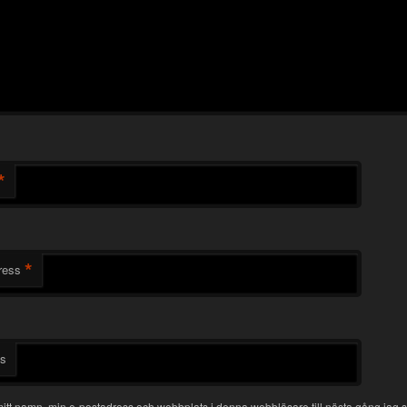
*
*
ress
ts
itt namn, min e-postadress och webbplats i denna webbläsare till nästa gång jag s