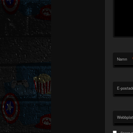
Namn
E-postad
Webbpla
Spara m