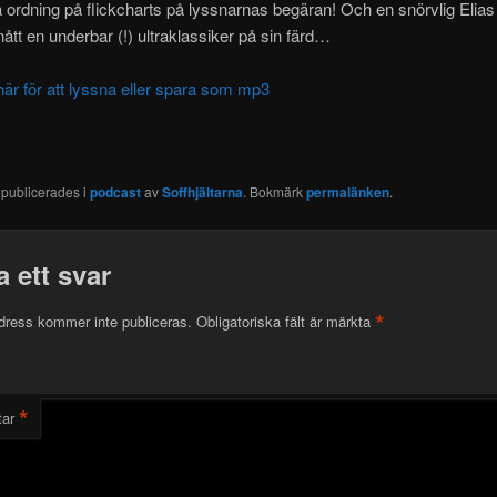
å ordning på flickcharts på lyssnarnas
begäran! Och en snörvlig Elias
ått en underbar (!) ultraklassiker på sin färd…
här för att lyssna eller spara som mp3
 publicerades i
podcast
av
Soffhjältarna
. Bokmärk
permalänken
.
 ett svar
*
dress kommer inte publiceras.
Obligatoriska fält är märkta
*
ar