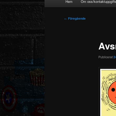
Hem
Om oss/kontaktuppgift
Inläggsnavigering
←
Föregående
Avsn
Publicerat
2