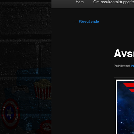
Hem
Om oss/kontaktuppgift
Inläggsnavigering
←
Föregående
Avsn
Publicerat
2