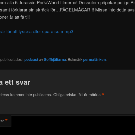
nom
alla 5 Jurassic Park/World-filmerna! Dessutom påpekar petige Pe
 samt förklarar sin skräck för…FÅGELMÅSAR!!! Missa inte detta avsni
ner år att få till!
här för att lyssna eller spara som mp3
 publicerades i
podcast
av
Soffhjältarna
. Bokmärk
permalänken
.
 ett svar
*
dress kommer inte publiceras.
Obligatoriska fält är märkta
*
ar