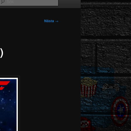
Sök
Nästa
→
)