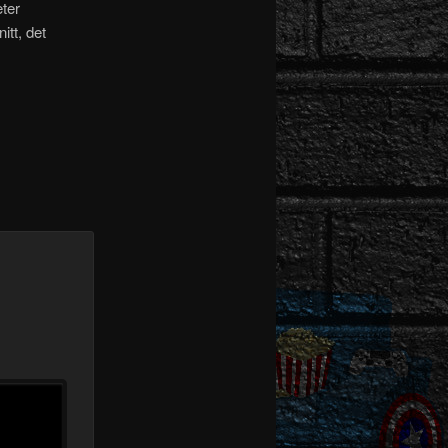
ter
tt, det