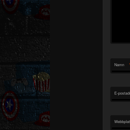
Namn
E-postad
Webbpla