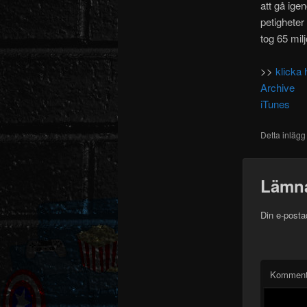
att gå ige
petigheter
tog 65 miljo
>>
klicka 
Archive
iTunes
Detta inlägg
Lämna
Din e-posta
Komment