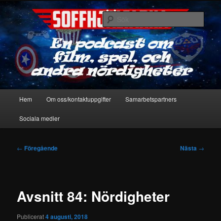
Hoppa
En podcast om film, spel & andra nördigheter
till
Sök
primärt
innehåll
Soffhjältarna
Huvudmeny
Hem
Om oss/kontaktuppgifter
Samarbetspartners
Sociala medier
Inläggsnavigering
←
Föregående
Nästa
→
Avsnitt 84: Nördigheter
Publicerat
4 augusti, 2018