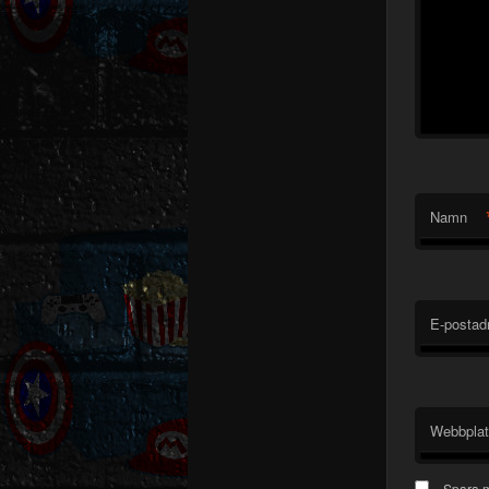
Namn
E-postad
Webbpla
Spara m