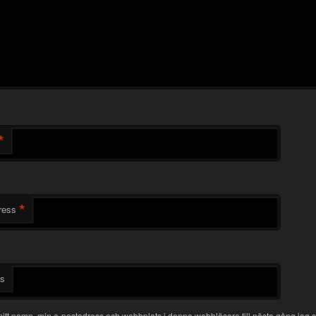
*
*
ress
ts
itt namn, min e-postadress och webbplats i denna webbläsare till nästa gång jag s