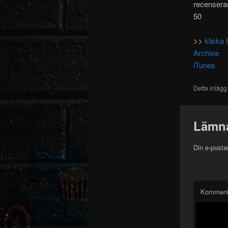
recenserar
50
>>
klicka 
Archive
iTunes
Detta inlägg
Lämna
Din e-posta
Komment