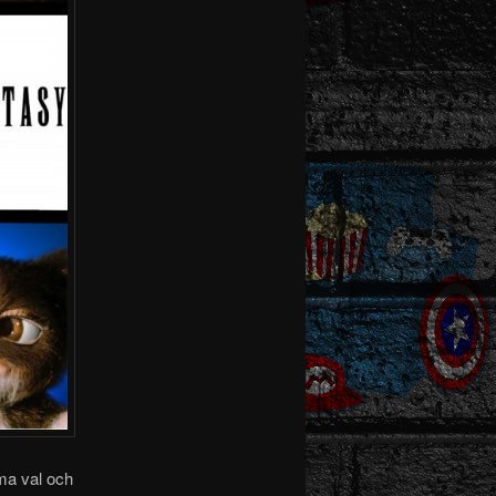
ma val
och