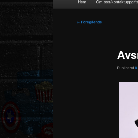
Hem
Om oss/kontaktuppgift
Inläggsnavigering
←
Föregående
Avsn
Publicerat
8