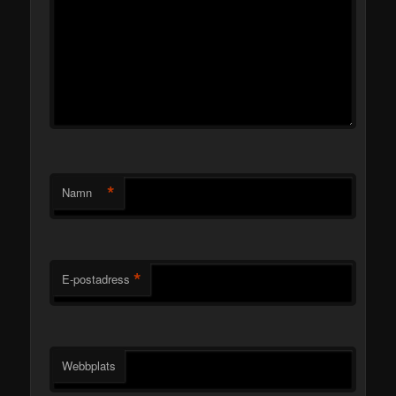
*
Namn
*
E-postadress
Webbplats