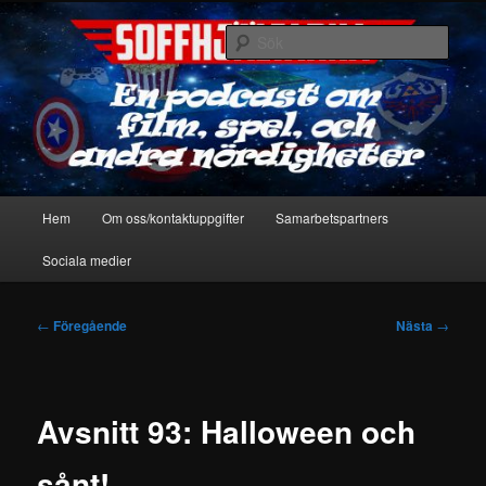
Hoppa
En podcast om film, spel & andra nördigheter
till
Sök
primärt
innehåll
Soffhjältarna
Huvudmeny
Hem
Om oss/kontaktuppgifter
Samarbetspartners
Sociala medier
Inläggsnavigering
←
Föregående
Nästa
→
Avsnitt 93: Halloween och
sånt!