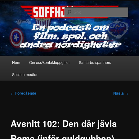
Hoppa
En podcast om film, spel & andra nördigheter
till
Sök
primärt
innehåll
Soffhjältarna
Huvudmeny
Hem
Om oss/kontaktuppgifter
Samarbetspartners
Sociala medier
Inläggsnavigering
←
Föregående
Nästa
→
Avsnitt 102: Den där jävla
Roma (inför guldgubben)