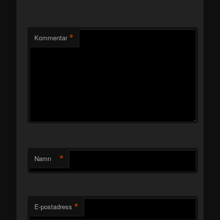
*
Kommentar
*
Namn
*
E-postadress