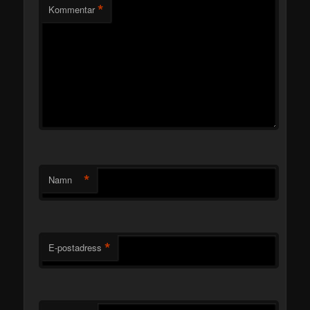
*
Kommentar
*
Namn
*
E-postadress