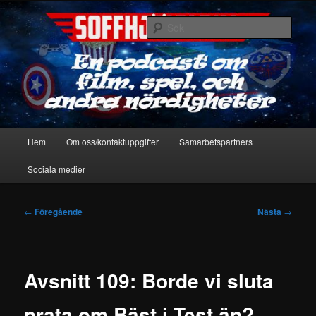
Hoppa
En podcast om film, spel & andra nördigheter
till
Sök
primärt
innehåll
Soffhjältarna
Huvudmeny
Hem
Om oss/kontaktuppgifter
Samarbetspartners
Sociala medier
Inläggsnavigering
←
Föregående
Nästa
→
Avsnitt 109: Borde vi sluta
prata om Bäst i Test än?