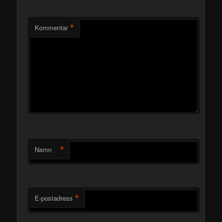
*
Kommentar
*
Namn
*
E-postadress