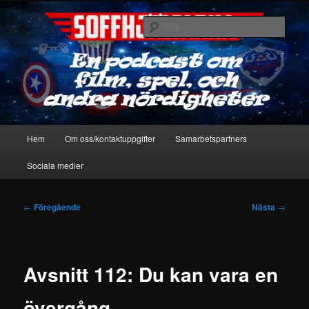
Hoppa
En podcast om film, spel & andra nördigheter
till
Sök
primärt
innehåll
Soffhjältarna
Huvudmeny
Hem
Om oss/kontaktuppgifter
Samarbetspartners
Sociala medier
Inläggsnavigering
←
Föregående
Nästa
→
Avsnitt 112: Du kan vara en
övergång