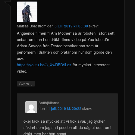
Mattias Borgström
den
5 juli, 2019 kl. 05:30
skrev:
Angående filmen ”I Am Mother” så är roboten i stort sett
enbart en man i en dräkt, finns video på YouTube där
Adam Savage från Tested besöker han som är
performern i dräkten och pratar om hur dom gjorde den
osv.
https://youtu.be/8_XwRFD5Lqs
för mycket intressant
video.
↓
Svara
Soffhjältarna
den
11 juli, 2019 kl. 20:22
skrev:
okej tack så mycket att vi fick svar. jag tycker
såklart som jag sa i podden att de såg ut som en i
dräkt men har hört annat.