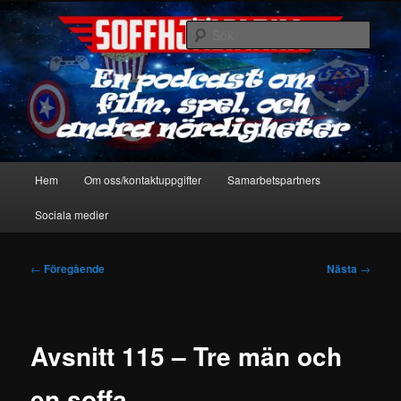
Hoppa
En podcast om film, spel & andra nördigheter
till
Sök
primärt
innehåll
Soffhjältarna
Huvudmeny
Hem
Om oss/kontaktuppgifter
Samarbetspartners
Sociala medier
Inläggsnavigering
←
Föregående
Nästa
→
Avsnitt 115 – Tre män och
en soffa