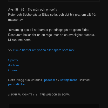
Avsnitt 115 – Tre män och en soffa
Peter och Sebbe gästar Elias soffa, och det blir prat om allt från
massor av
streaming-tips till att barn är jättedåliga på att gissa ålder.
Dessutom ballar det ur, en regel mer än en ovanlighet numera.
Missa inte detta!
>>
klicka här för att lyssna eller spara som mp3
Spotify
Archive
iTunes
Detta inlägg publicerades i
podcast
av
Soffhjältarna
. Bokmärk
permalänken
.
2 SVAR PÅ ”
AVSNITT 115 – TRE MÄN OCH EN SOFFA
”