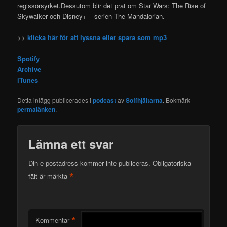
regissörsyrket.Dessutom blir det prat om Star Wars: The Rise of
Skywalker och Disney+ – serien The Mandalorian.
>>
klicka här för att lyssna eller spara som mp3
Spotify
Archive
iTunes
Detta inlägg publicerades i
podcast
av
Soffhjältarna
. Bokmärk
permalänken
.
Lämna ett svar
Din e-postadress kommer inte publiceras.
Obligatoriska
*
fält är märkta
*
Kommentar