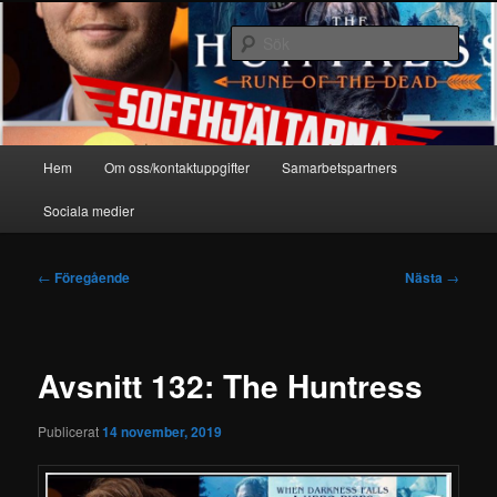
Hoppa
En podcast om film, spel & andra nördigheter
till
Sök
primärt
innehåll
Soffhjältarna
Huvudmeny
Hem
Om oss/kontaktuppgifter
Samarbetspartners
Sociala medier
Inläggsnavigering
←
Föregående
Nästa
→
Avsnitt 132: The Huntress
Publicerat
14 november, 2019