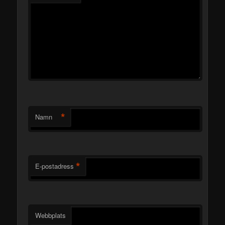
*
Namn
*
E-postadress
Webbplats