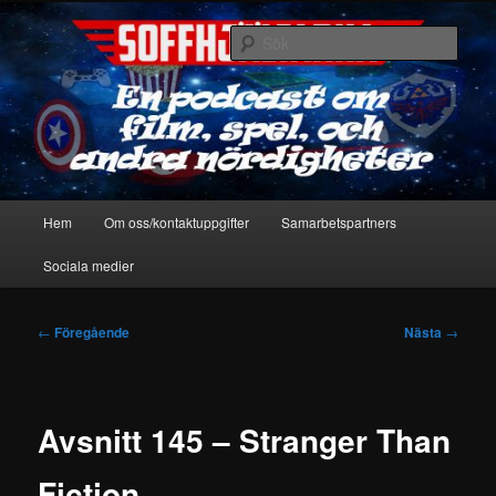
Hoppa
En podcast om film, spel & andra nördigheter
till
Sök
primärt
innehåll
Soffhjältarna
Huvudmeny
Hem
Om oss/kontaktuppgifter
Samarbetspartners
Sociala medier
Inläggsnavigering
←
Föregående
Nästa
→
Avsnitt 145 – Stranger Than
Fiction