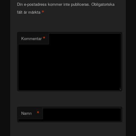
Din e-postadress kommer inte publiceras.
Obligatoriska
*
fält är märkta
*
Kommentar
*
Namn