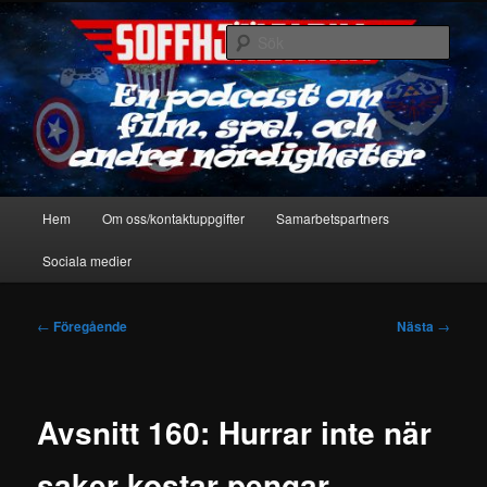
Hoppa
En podcast om film, spel & andra nördigheter
till
Sök
primärt
innehåll
Soffhjältarna
Huvudmeny
Hem
Om oss/kontaktuppgifter
Samarbetspartners
Sociala medier
Inläggsnavigering
←
Föregående
Nästa
→
Avsnitt 160: Hurrar inte när
saker kostar pengar