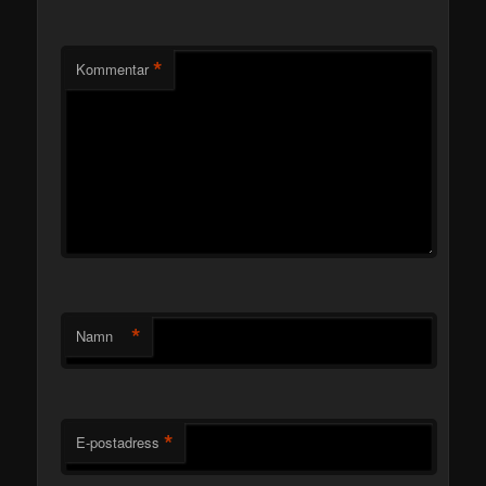
*
Kommentar
*
Namn
*
E-postadress