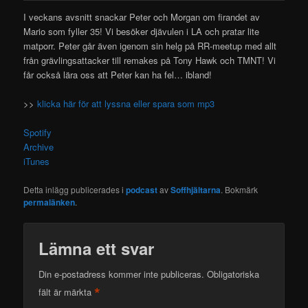
I veckans avsnitt snackar Peter och Morgan om firandet av
Mario som fyller 35! Vi besöker djävulen i LA och pratar lite
matporr. Peter går även igenom sin
helg på RR-meetup med allt
från grävlingsattacker till remakes på Tony Hawk och TMNT! Vi
får också lära oss att Peter kan ha fel… ibland!
>>
klicka här för att lyssna eller spara som mp3
Spotify
Archive
iTunes
Detta inlägg publicerades i
podcast
av
Soffhjältarna
. Bokmärk
permalänken
.
Lämna ett svar
Din e-postadress kommer inte publiceras.
Obligatoriska
*
fält är märkta