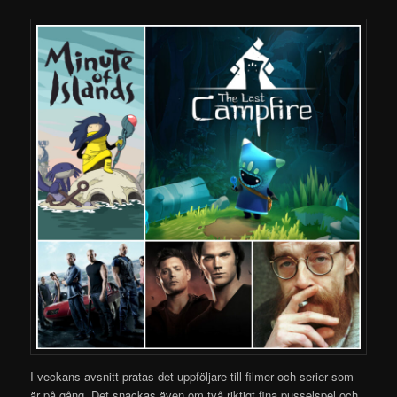
I veckans avsnitt pratas det uppföljare till filmer och serier som
är på gång.
Det snackas även om två riktigt fina pusselspel och