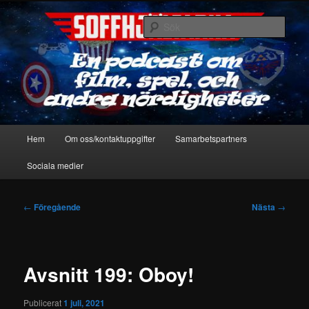
Hoppa
En podcast om film, spel & andra nördigheter
till
Sök
primärt
innehåll
Soffhjältarna
Huvudmeny
Hem
Om oss/kontaktuppgifter
Samarbetspartners
Sociala medier
Inläggsnavigering
←
Föregående
Nästa
→
Avsnitt 199: Oboy!
Publicerat
1 juli, 2021