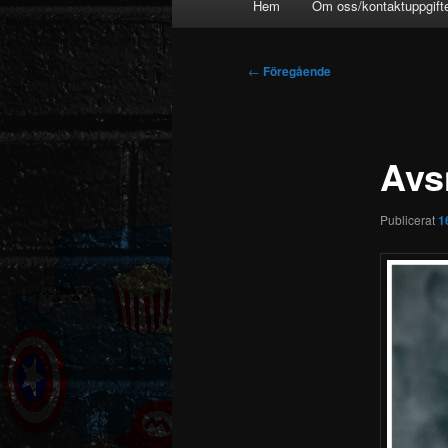
Hem
Om oss/kontaktuppgift
Inläggsnavigering
←
Föregående
Avs
Publicerat
1