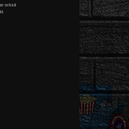
har också
ld.