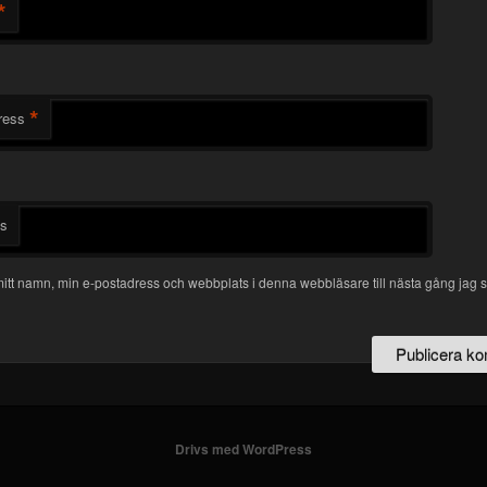
*
*
ress
ts
itt namn, min e-postadress och webbplats i denna webbläsare till nästa gång jag s
Drivs med WordPress