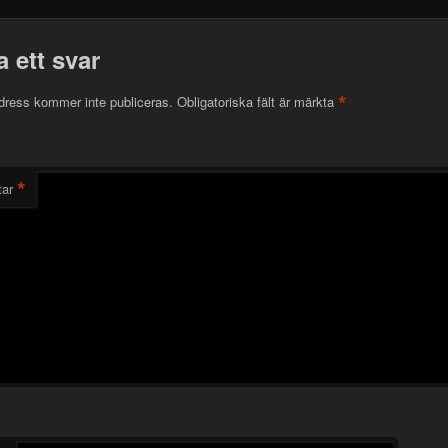
 ett svar
*
dress kommer inte publiceras.
Obligatoriska fält är märkta
*
ar