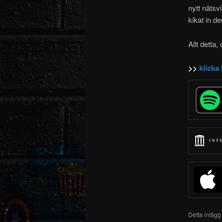
nytt nätsv
kikat in d
Allt detta,
>>
klicka
Detta inlägg