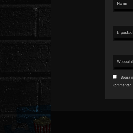
Namn
E-postad
Webbpla
Spara m
kommentar.