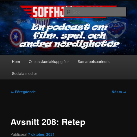
Hoppa
En podcast om film, spel & andra nördigheter
till
Sök
primärt
innehåll
Soffhjältarna
Huvudmeny
Hem
Om oss/kontaktuppgifter
Samarbetspartners
Sociala medier
Inläggsnavigering
←
Föregående
Nästa
→
Avsnitt 208: Retep
Publicerat
7 oktober, 2021