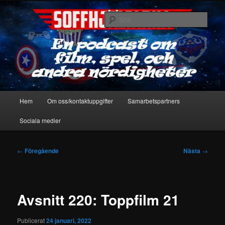
Hoppa
En podcast om film, spel & andra nördigheter
till
Sök
primärt
innehåll
Soffhjältarna
Huvudmeny
Hem
Om oss/kontaktuppgifter
Samarbetspartners
Sociala medier
Inläggsnavigering
←
Föregående
Nästa
→
Avsnitt 220: Toppfilm 21
Publicerat
24 januari, 2022