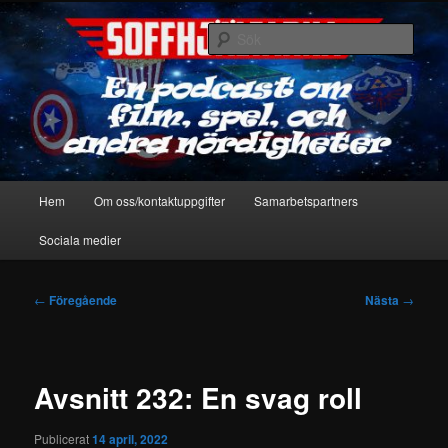
Hoppa
En podcast om film, spel & andra nördigheter
till
Sök
primärt
innehåll
Soffhjältarna
Huvudmeny
Hem
Om oss/kontaktuppgifter
Samarbetspartners
Sociala medier
Inläggsnavigering
←
Föregående
Nästa
→
Avsnitt 232: En svag roll
Publicerat
14 april, 2022