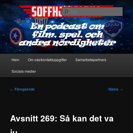
Hoppa
En podcast om film, spel & andra nördigheter
till
Sök
primärt
innehåll
Soffhjältarna
Huvudmeny
Hem
Om oss/kontaktuppgifter
Samarbetspartners
Sociala medier
Inläggsnavigering
←
Föregående
Nästa
→
Avsnitt 269: Så kan det va
ju