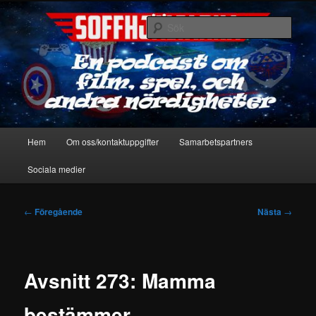
Hoppa
En podcast om film, spel & andra nördigheter
till
Sök
primärt
innehåll
Soffhjältarna
Huvudmeny
Hem
Om oss/kontaktuppgifter
Samarbetspartners
Sociala medier
Inläggsnavigering
←
Föregående
Nästa
→
Avsnitt 273: Mamma
bestämmer