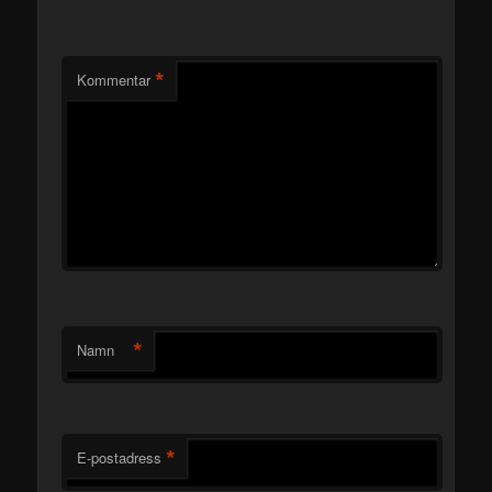
*
Kommentar
*
Namn
*
E-postadress