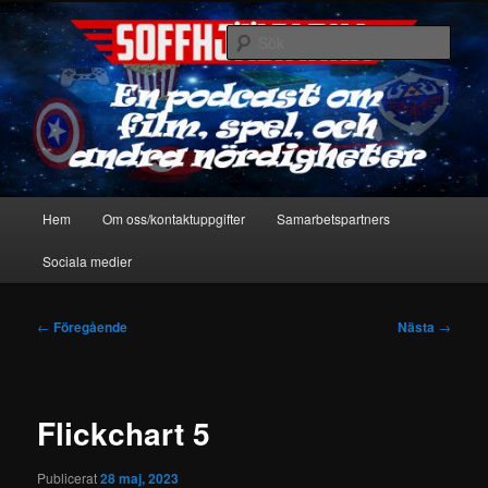
Hoppa
En podcast om film, spel & andra nördigheter
till
Sök
primärt
innehåll
Soffhjältarna
Huvudmeny
Hem
Om oss/kontaktuppgifter
Samarbetspartners
Sociala medier
Inläggsnavigering
←
Föregående
Nästa
→
Flickchart 5
Publicerat
28 maj, 2023