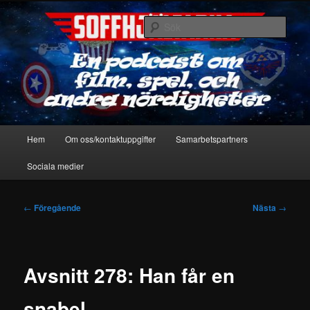
Hoppa
En podcast om film, spel & andra nördigheter
till
Sök
primärt
innehåll
Soffhjältarna
Huvudmeny
Hem
Om oss/kontaktuppgifter
Samarbetspartners
Sociala medier
Inläggsnavigering
←
Föregående
Nästa
→
Avsnitt 278: Han får en
snabel