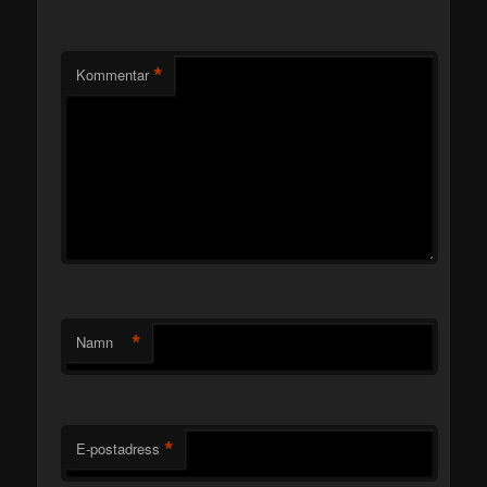
*
Kommentar
*
Namn
*
E-postadress