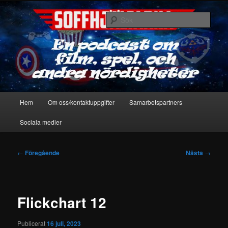
Hoppa
En podcast om film, spel & andra nördigheter
till
Sök
primärt
innehåll
Soffhjältarna
Huvudmeny
Hem
Om oss/kontaktuppgifter
Samarbetspartners
Sociala medier
Inläggsnavigering
←
Föregående
Nästa
→
Flickchart 12
Publicerat
16 juli, 2023