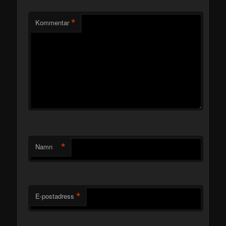
*
Kommentar
*
Namn
*
E-postadress