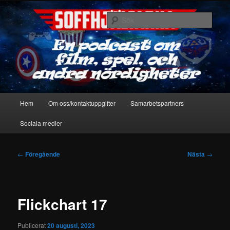
Hoppa
En podcast om film, spel & andra nördigheter
till
Sök
primärt
innehåll
Soffhjältarna
Huvudmeny
Hem
Om oss/kontaktuppgifter
Samarbetspartners
Sociala medier
Inläggsnavigering
←
Föregående
Nästa
→
Flickchart 17
Publicerat
20 augusti, 2023