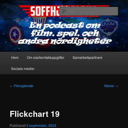
Hoppa
En podcast om film, spel & andra nördigheter
till
Sök
primärt
innehåll
Soffhjältarna
Huvudmeny
Hem
Om oss/kontaktuppgifter
Samarbetspartners
Sociala medier
Inläggsnavigering
←
Föregående
Nästa
→
Flickchart 19
Publicerat
3 september, 2023