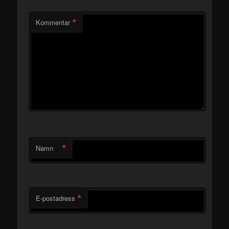
*
Kommentar
*
Namn
*
E-postadress