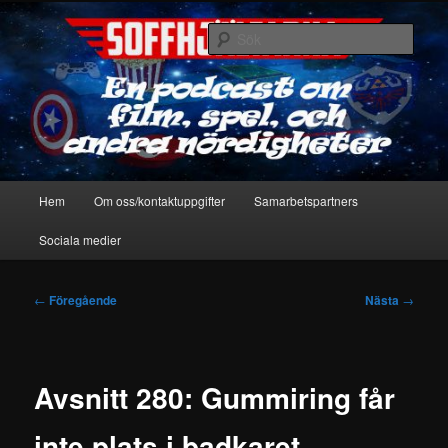
Hoppa
En podcast om film, spel & andra nördigheter
till
Sök
primärt
innehåll
Soffhjältarna
Huvudmeny
Hem
Om oss/kontaktuppgifter
Samarbetspartners
Sociala medier
Inläggsnavigering
←
Föregående
Nästa
→
Avsnitt 280: Gummiring får
inte plats i badkaret