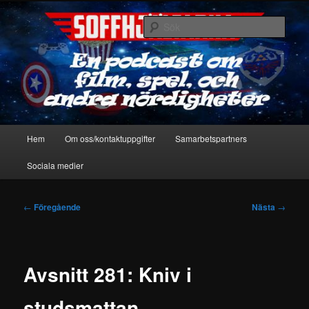
Hoppa
En podcast om film, spel & andra nördigheter
till
Sök
primärt
innehåll
Soffhjältarna
Huvudmeny
Hem
Om oss/kontaktuppgifter
Samarbetspartners
Sociala medier
Inläggsnavigering
←
Föregående
Nästa
→
Avsnitt 281: Kniv i
studsmattan