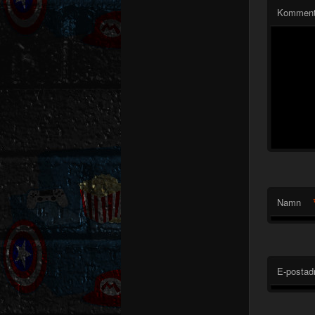
Komment
Namn
E-postad