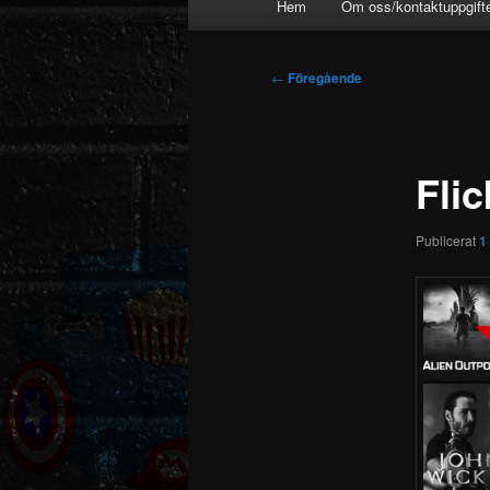
Hem
Om oss/kontaktuppgift
Inläggsnavigering
←
Föregående
Flic
Publicerat
1