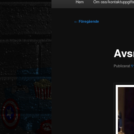
Hem
Om oss/kontaktuppgift
Inläggsnavigering
←
Föregående
Avs
Publicerat
1