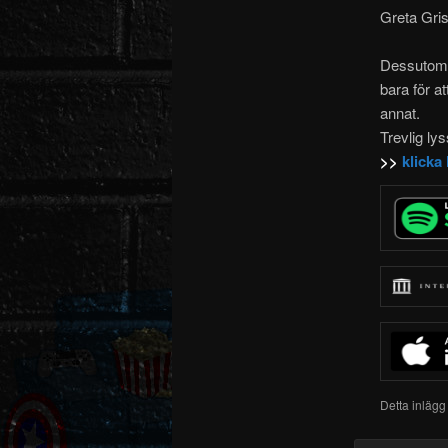
Greta Gri
Dessutom m
bara för a
annat.
Trevlig ly
>>
klicka
Detta inlägg