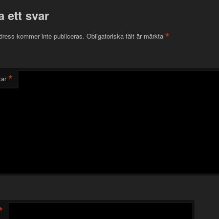
 ett svar
*
dress kommer inte publiceras.
Obligatoriska fält är märkta
*
ar
*