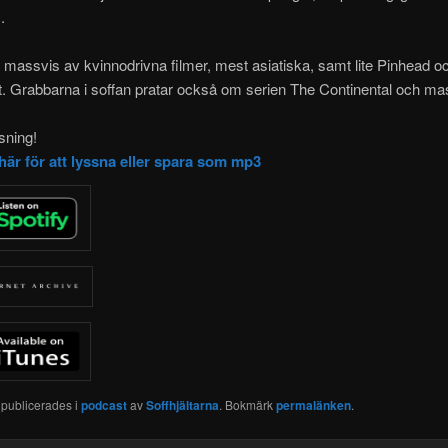
s.
assvis av kvinnodrivna filmer, mest asiatiska, samt lite Pinhead o
tt. Grabbarna i soffan pratar också om serien The Continental och m
ssning!
 här för att lyssna eller spara som mp3
 publicerades i
podcast
av
Soffhjältarna
. Bokmärk
permalänken
.