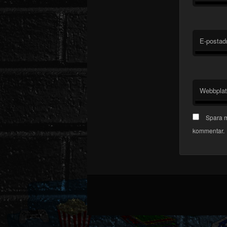
E-postad
Webbpla
Spara m
kommentar.