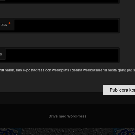
*
ress
ts
itt namn, min e-postadress och webbplats i denna webbläsare till nästa gång jag s
Drivs med WordPress