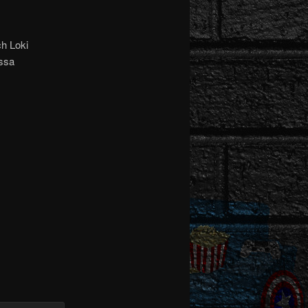
ch Loki
assa