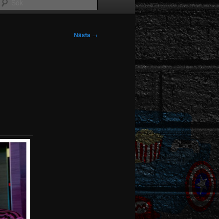
Sök
Nästa
→