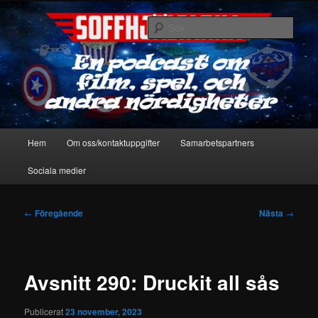
Hoppa
En podcast om film, spel & andra nördigheter
till
Sök
primärt
innehåll
Soffhjältarna
Huvudmeny
Hem
Om oss/kontaktuppgifter
Samarbetspartners
Sociala medier
Inläggsnavigering
←
Föregående
Nästa
→
Avsnitt 290: Druckit all sås
Publicerat
23 november, 2023