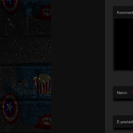
Komment
Namn
E-postad