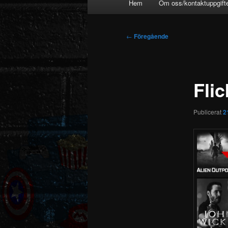
Hem
Om oss/kontaktuppgift
Inläggsnavigering
←
Föregående
Flic
Publicerat
2