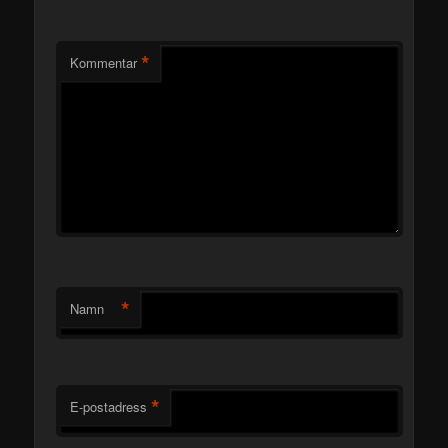
*
Kommentar
*
Namn
*
E-postadress