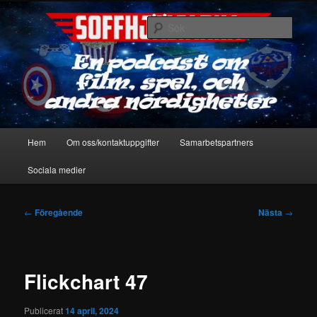
Hoppa
En podcast om film, spel & andra nördigheter
till
Sök
primärt
innehåll
Soffhjältarna
Huvudmeny
Hem
Om oss/kontaktuppgifter
Samarbetspartners
Sociala medier
Inläggsnavigering
←
Föregående
Nästa
→
Flickchart 47
Publicerat
14 april, 2024