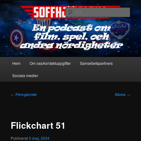
Hoppa
En podcast om film, spel & andra nördigheter
till
Sök
primärt
innehåll
Soffhjältarna
Huvudmeny
Hem
Om oss/kontaktuppgifter
Samarbetspartners
Sociala medier
Inläggsnavigering
←
Föregående
Nästa
→
Flickchart 51
Publicerat
5 maj, 2024